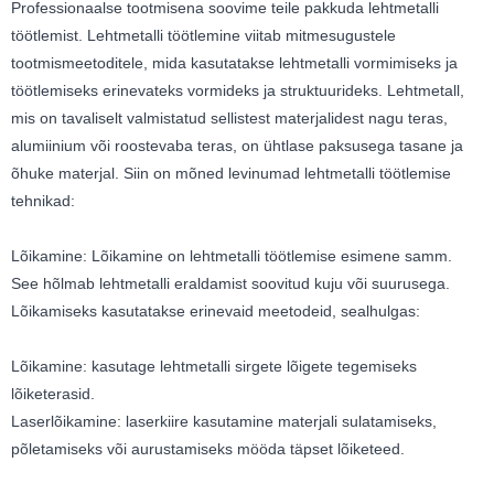
Professionaalse tootmisena soovime teile pakkuda lehtmetalli
töötlemist. Lehtmetalli töötlemine viitab mitmesugustele
tootmismeetoditele, mida kasutatakse lehtmetalli vormimiseks ja
töötlemiseks erinevateks vormideks ja struktuurideks. Lehtmetall,
mis on tavaliselt valmistatud sellistest materjalidest nagu teras,
alumiinium või roostevaba teras, on ühtlase paksusega tasane ja
õhuke materjal. Siin on mõned levinumad lehtmetalli töötlemise
tehnikad:
Lõikamine: Lõikamine on lehtmetalli töötlemise esimene samm.
See hõlmab lehtmetalli eraldamist soovitud kuju või suurusega.
Lõikamiseks kasutatakse erinevaid meetodeid, sealhulgas:
Lõikamine: kasutage lehtmetalli sirgete lõigete tegemiseks
lõiketerasid.
Laserlõikamine: laserkiire kasutamine materjali sulatamiseks,
põletamiseks või aurustamiseks mööda täpset lõiketeed.