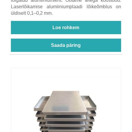
lõigatud alumiiniumleht. Ootame teiega koostööd.
Laserlõikamise alumiiniumplaadi lõikeõmblus on
üldiselt 0,1–0,2 mm.
Loe rohkem
Saada päring