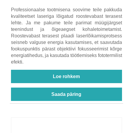
Professionaalse tootmisena soovime teile pakkuda
kvaliteetset laseriga lõigatud roostevabast terasest
lehte. Ja me pakume teile parimat müügijärgset
teenindust ja õigeaegset kohaletoimetamist.
Roostevabast terasest plaadi laserlõikamisprotsess
seisneb valguse energia kasutamises, et saavutada
fookuspunktis pärast objektiivi fokusseerimist kõrge
energiatihedus, ja kasutada töötlemiseks fototermilist
efekti.
Loe rohkem
Saada päring