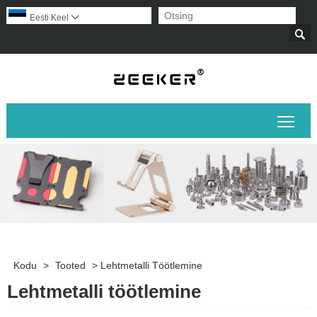
Eesti Keel


Peam
Kodu
>
Tooted
>
Lehtmetalli Töötlemine
Lehtmetalli töötlemine