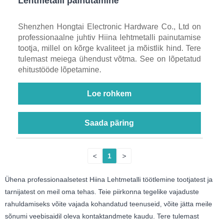
Lehtmetalli painutamine
Shenzhen Hongtai Electronic Hardware Co., Ltd on
professionaalne juhtiv Hiina lehtmetalli painutamise
tootja, millel on kõrge kvaliteet ja mõistlik hind. Tere
tulemast meiega ühendust võtma. See on lõpetatud
ehitustööde lõpetamine.
Loe rohkem
Saada päring
<
1
>
Ühena professionaalsetest Hiina Lehtmetalli töötlemine tootjatest ja
tarnijatest on meil oma tehas. Teie piirkonna tegelike vajaduste
rahuldamiseks võite vajada kohandatud teenuseid, võite jätta meile
sõnumi veebisaidil oleva kontaktandmete kaudu. Tere tulemast